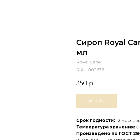
Сироп Royal Ca
мл
Royal Cane
SKU:
002636
350
р.
Out of stock
Срок годности:
12 месяце
Температура хранения:
0
Произведено по ГОСТ 28