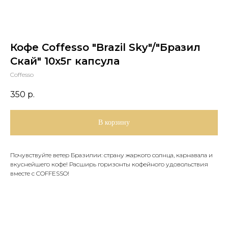
Кофе Coffesso "Brazil Sky"/"Бразил
Скай" 10x5г капсула
Coffesso
350
р.
В корзину
Почувствуйте ветер Бразилии: страну жаркого солнца, карнавала и
вкуснейшего кофе! Расширь горизонты кофейного удовольствия
вместе с COFFESSO!