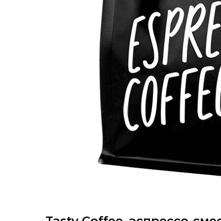
Tasty Coffee, эспрессо-см