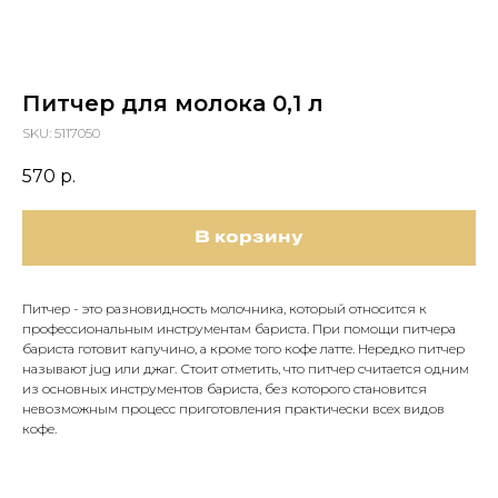
Питчер для молока 0,1 л
SKU:
5117050
570
р.
В корзину
Питчер - это разновидность молочника, который относится к
профессиональным инструментам бариста. При помощи питчера
бариста готовит капучино, а кроме того кофе латте. Нередко питчер
называют jug или джаг. Стоит отметить, что питчер считается одним
из основных инструментов бариста, без которого становится
невозможным процесс приготовления практически всех видов
кофе.